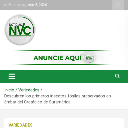
Saltar
miércoles, agosto 5, 2026
al
contenido
las noticias de Cartago y el norte del valle como deben ser
NVC Noticias
Inicio
Variedades
Descubren los primeros insectos fósiles preservados en
ámbar del Cretácico de Suramérica
VARIEDADES