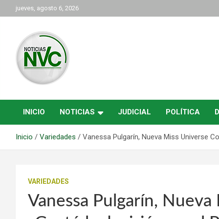
Saltar
jueves, agosto 6, 2026
al
contenido
las noticias de Cartago y el norte del valle como deben ser
NVC Noticias
INICIO
NOTICIAS
JUDICIAL
POLÍTICA
Inicio
Variedades
Vanessa Pulgarín, Nueva Miss Universe Col
VARIEDADES
Vanessa Pulgarín, Nueva 