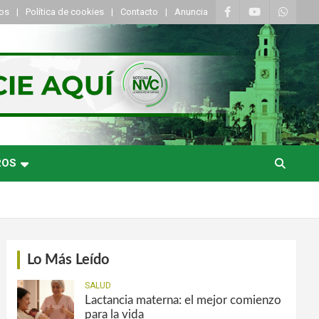
tos
Política de cookies
Contacto
Anuncia
ROS
Lo Más Leído
SALUD
Lactancia materna: el mejor comienzo
para la vida