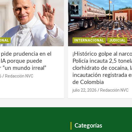
ONAL
INTERNACIONAL
JUDICIAL
 pide prudencia en el
¡Histórico golpe al narco
a IA porque puede
Policía incauta 2,5 tone
r “un mundo irreal”
clorhidrato de cocaína, 
incautación registrada en
6
Redacción NVC
de Colombia
julio 22, 2026
Redacción NVC
Categorías