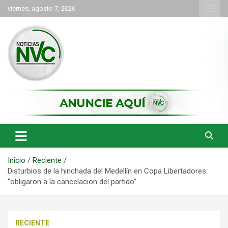
Saltar
viernes, agosto 7, 2026
al
contenido
las noticias de Cartago y el norte del valle como deben ser
NVC Noticias
Inicio
Reciente
Disturbios de la hinchada del Medellín en Copa Libertadores:
“obligaron a la cancelacion del partido”
RECIENTE