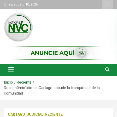
Saltar
lunes, agosto 10, 2026
al
contenido
las noticias de Cartago y el norte del valle como deben ser
NVC Noticias
Inicio
Reciente
Doble h0mic1dio en Cartago sacude la tranquilidad de la
comunidad
CARTAGO
JUDICIAL
RECIENTE