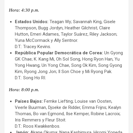
Hora: 4:30 p.m.
Estados Unidos:
Teagan Wy; Savannah King, Gisele
Thompson, Bugg Jordyn, Heather Gilchrist; Claire
Hutton, Emeri Adames, Taylor Suárez, Riley Jackson;
Yuna McCormack y Ally Sentnor.
D.T.: Tracey Kevins.
República Popular Democrática de Corea:
Un Gyong
GK Chae; K. Kang Mi, Oh Sol Song, Hong Ryon Han, Yu
Yong Hwang; Un Yong Chae, Song Ok Kim, Song Gyong
Kim, Ryong Jong Jon; Il Son Choe y Mi Ryong Pak.
D.T.: Song Ho RI.
Hora: 8:00 p.m.
Países Bajos:
Femke Liefting; Louise van Oosten,
Veerle Buurman, Djoeke de Ridder, Emma Frijns; Kealyn
Thomas, Bo van Egmond, Ilse Kemper, Robine Lacroix;
Iris Remmers y Fleur Stoit.
D.T.: Roos Kwakkenbos.
Japón:
Akane Okuma; Nana Kashimura, Hiromi Yoneda,