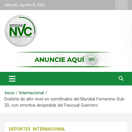
Saltar
sábado, agosto 8, 2026
al
contenido
las noticias de Cartago y el norte del valle como deben ser
NVC Noticias
Inicio
Internacional
Doblete de alto nivel en semifinales del Mundial Femenino Sub-
20, con emotiva despedida del Pascual Guerrero
DEPORTES
INTERNACIONAL