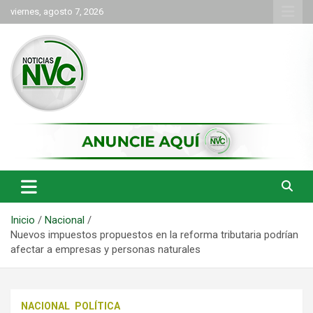
Saltar
viernes, agosto 7, 2026
al
contenido
las noticias de Cartago y el norte del valle como deben ser
NVC Noticias
Inicio
Nacional
Nuevos impuestos propuestos en la reforma tributaria podrían
afectar a empresas y personas naturales
NACIONAL
POLÍTICA