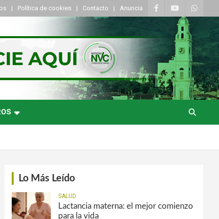
tos
Política de cookies
Contacto
Anuncia
ROS
Lo Más Leído
SALUD
Lactancia materna: el mejor comienzo
para la vida