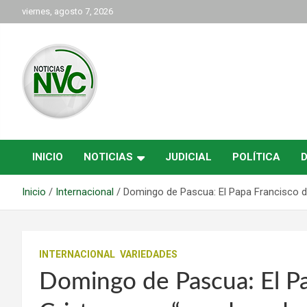
Saltar
viernes, agosto 7, 2026
al
contenido
las noticias de Cartago y el norte del valle como deben ser
NVC Noticias
INICIO
NOTICIAS
JUDICIAL
POLÍTICA
Inicio
Internacional
Domingo de Pascua: El Papa Francisco di
INTERNACIONAL
VARIEDADES
Domingo de Pascua: El Pa