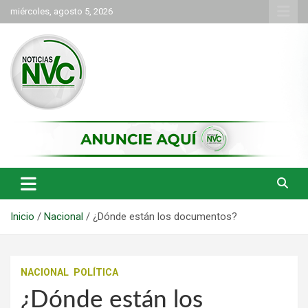
Saltar
miércoles, agosto 5, 2026
al
contenido
las noticias de Cartago y el norte del valle como deben ser
NVC Noticias
Inicio
Nacional
¿Dónde están los documentos?
NACIONAL
POLÍTICA
¿Dónde están los