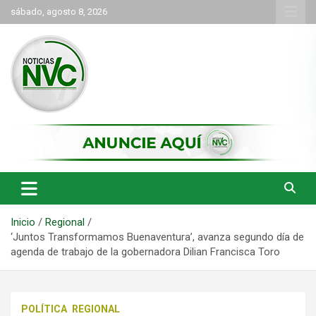
Saltar
sábado, agosto 8, 2026
al
contenido
las noticias de Cartago y el norte del valle como deben ser
NVC Noticias
Inicio
Regional
‘Juntos Transformamos Buenaventura’, avanza segundo día de
agenda de trabajo de la gobernadora Dilian Francisca Toro
POLÍTICA
REGIONAL