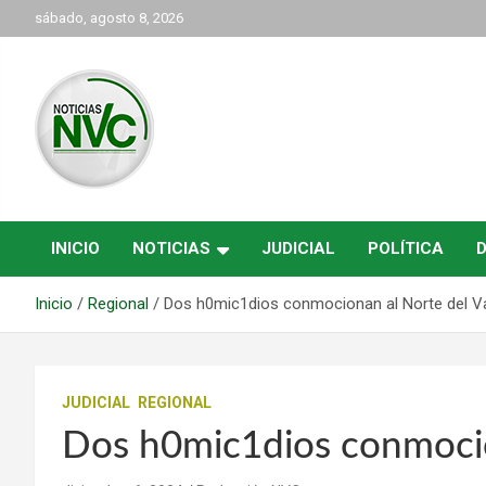
Saltar
sábado, agosto 8, 2026
al
contenido
las noticias de Cartago y el norte del valle como deben ser
NVC Noticias
INICIO
NOTICIAS
JUDICIAL
POLÍTICA
Inicio
Regional
Dos h0mic1dios conmocionan al Norte del Va
JUDICIAL
REGIONAL
Dos h0mic1dios conmocio