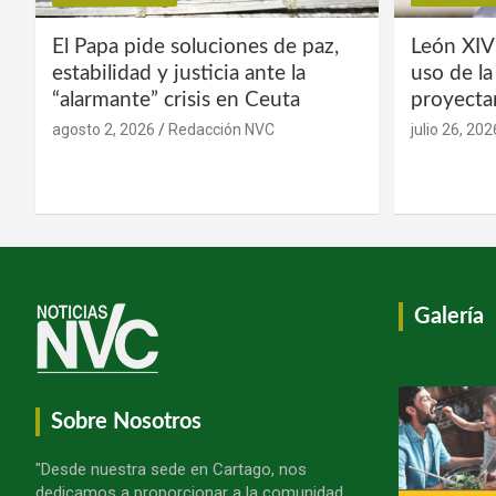
El Papa pide soluciones de paz,
León XIV
estabilidad y justicia ante la
uso de l
“alarmante” crisis en Ceuta
proyecta
agosto 2, 2026
Redacción NVC
julio 26, 202
Galería
Sobre Nosotros
"Desde nuestra sede en Cartago, nos
dedicamos a proporcionar a la comunidad