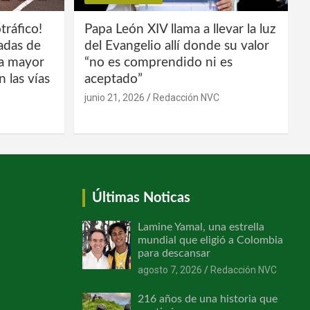
tráfico!
Papa León XIV llama a llevar la luz
ladas de
del Evangelio allí donde su valor
la mayor
“no es comprendido ni es
 las vías
aceptado”
junio 21, 2026
Redacción NVC
Últimas Noticas
Lamine Yamal, una estrella
mundial que eligió a Colombia
para descansar
agosto 7, 2026
Redacción NVC
216 años de una historia que