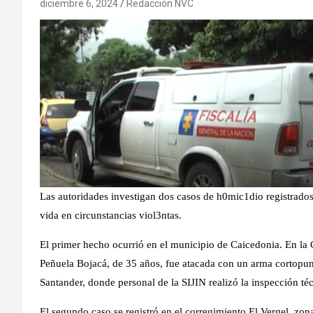
diciembre 6, 2024
Redacción NVC
Las autoridades investigan dos casos de h0mic1dio registrados 
vida en circunstancias viol3ntas.
El primer hecho ocurrió en el municipio de Caicedonia. En la 
Peñuela Bojacá, de 35 años, fue atacada con un arma cortopunza
Santander, donde personal de la SIJIN realizó la inspección té
El segundo caso se registró en el corregimiento El Vergel, zo