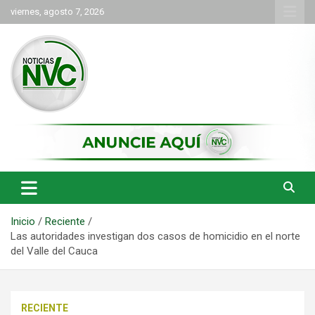
Saltar
viernes, agosto 7, 2026
al
contenido
las noticias de Cartago y el norte del valle como deben ser
NVC Noticias
Inicio
Reciente
Las autoridades investigan dos casos de homicidio en el norte
del Valle del Cauca
RECIENTE