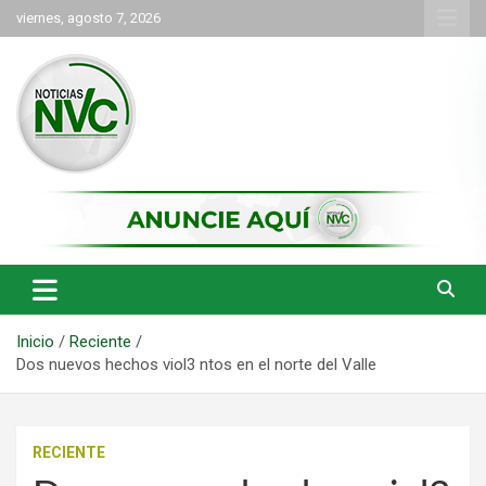
Saltar
viernes, agosto 7, 2026
al
contenido
las noticias de Cartago y el norte del valle como deben ser
NVC Noticias
Inicio
Reciente
Dos nuevos hechos viol3 ntos en el norte del Valle
RECIENTE