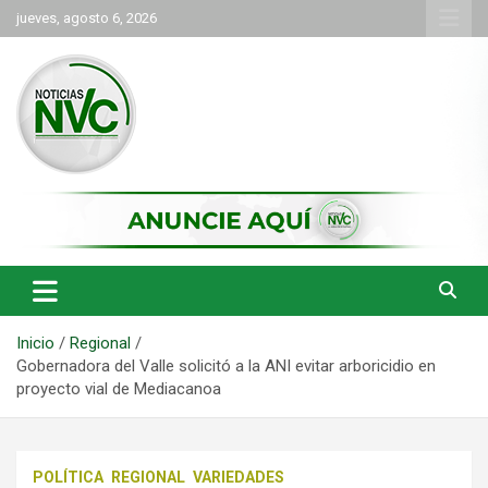
Saltar
jueves, agosto 6, 2026
al
contenido
las noticias de Cartago y el norte del valle como deben ser
NVC Noticias
Inicio
Regional
Gobernadora del Valle solicitó a la ANI evitar arboricidio en
proyecto vial de Mediacanoa
POLÍTICA
REGIONAL
VARIEDADES