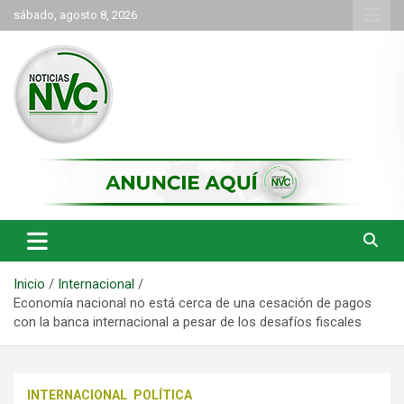
Saltar
sábado, agosto 8, 2026
al
contenido
las noticias de Cartago y el norte del valle como deben ser
NVC Noticias
Inicio
Internacional
Economía nacional no está cerca de una cesación de pagos
con la banca internacional a pesar de los desafíos fiscales
INTERNACIONAL
POLÍTICA