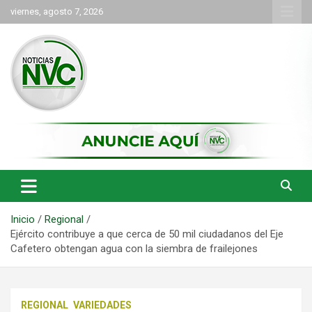
Saltar
viernes, agosto 7, 2026
al
contenido
las noticias de Cartago y el norte del valle como deben ser
NVC Noticias
Inicio
Regional
Ejército contribuye a que cerca de 50 mil ciudadanos del Eje
Cafetero obtengan agua con la siembra de frailejones
REGIONAL
VARIEDADES