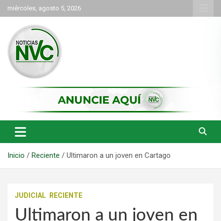
Saltar
miércoles, agosto 5, 2026
al
contenido
las noticias de Cartago y el norte del valle como deben ser
NVC Noticias
Inicio
Reciente
Ultimaron a un joven en Cartago
JUDICIAL
RECIENTE
Ultimaron a un joven en