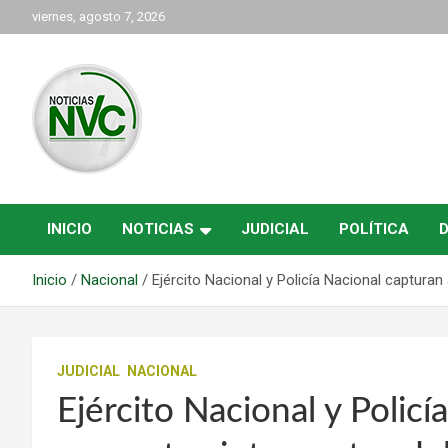
Saltar
viernes, agosto 7, 2026
al
contenido
las noticias de Cartago y el norte del valle como deben ser
NVC Noticias
INICIO
NOTICIAS
JUDICIAL
POLÍTICA
Inicio
Nacional
Ejército Nacional y Policía Nacional capturan
JUDICIAL
NACIONAL
Ejército Nacional y Policí