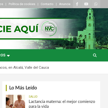
tos
Política de cookies
Contacto
Anuncia
ROS
acos, en Alcalá, Valle del Cauca
Lo Más Leído
SALUD
Lactancia materna: el mejor comienzo
para la vida