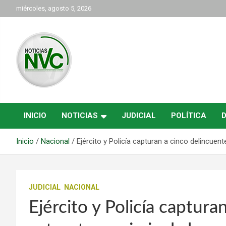
Saltar
miércoles, agosto 5, 2026
al
contenido
las noticias de Cartago y el norte del valle como deben ser
NVC Noticias
INICIO
NOTICIAS
JUDICIAL
POLÍTICA
Inicio
Nacional
Ejército y Policía capturan a cinco delincuent
JUDICIAL
NACIONAL
Ejército y Policía captur