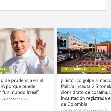
ONAL
INTERNACIONAL
JUDICIAL
 pide prudencia en el
¡Histórico golpe al narco
a IA porque puede
Policía incauta 2,5 tone
r “un mundo irreal”
clorhidrato de cocaína, 
incautación registrada en
6
Redacción NVC
de Colombia
julio 22, 2026
Redacción NVC