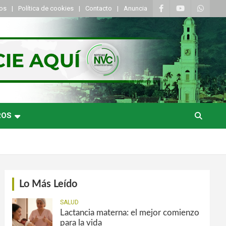
tos
Política de cookies
Contacto
Anuncia
ROS
Lo Más Leído
SALUD
Lactancia materna: el mejor comienzo
para la vida