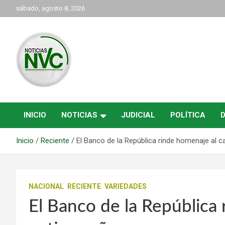
Saltar
sábado, agosto 8, 2026
al
contenido
las noticias de Cartago y el norte del valle como deben ser
NVC Noticias
INICIO
NOTICIAS
JUDICIAL
POLÍTICA
Inicio
Reciente
El Banco de la República rinde homenaje al
NACIONAL
RECIENTE
VARIEDADES
El Banco de la República 