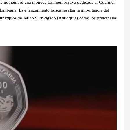
5 de noviembre una moneda conmemorativa dedicada al Guarniel-
lombiana. Este lanzamiento busca resaltar la importancia del
municipios de Jericó y Envigado (Antioquia) como los principales