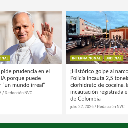
ONAL
INTERNACIONAL
JUDICIAL
 pide prudencia en el
¡Histórico golpe al narco
a IA porque puede
Policía incauta 2,5 tone
r “un mundo irreal”
clorhidrato de cocaína, 
incautación registrada en
6
Redacción NVC
de Colombia
julio 22, 2026
Redacción NVC