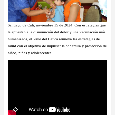
Santiago de Cali, noviembre 15 de 2024. Con estrategias que
le apuestan a la disminución del dolor y una vacunación más
humanizada, el Valle del Cauca renueva las estrategias de
salud con el objetivo de impulsar la cobertura y protección de
niños, niñas y adolescentes.