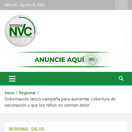
Saltar
sábado, agosto 8, 2026
al
contenido
las noticias de Cartago y el norte del valle como deben ser
NVC Noticias
Inicio
Regional
Gobernación lanzó campaña para aumentar cobertura de
vacunación y que los niños no sientan dolor
REGIONAL
SALUD