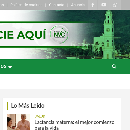
tos
Política de cookies
Contacto
Anuncia
ROS
Lo Más Leído
SALUD
Lactancia materna: el mejor comienzo
para la vida