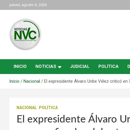
Saltar
jueves, agosto 6, 2026
al
contenido
las noticias de Cartago y el norte del valle como deben ser
NVC Noticias
INICIO
NOTICIAS
JUDICIAL
POLÍTICA
Inicio
Nacional
El expresidente Álvaro Uribe Vélez criticó en
NACIONAL
POLÍTICA
El expresidente Álvaro Ur