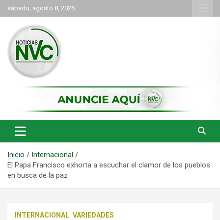
Saltar
sábado, agosto 8, 2026
al
contenido
las noticias de Cartago y el norte del valle como deben ser
NVC Noticias
Inicio
Internacional
El Papa Francisco exhorta a escuchar el clamor de los pueblos
en busca de la paz
INTERNACIONAL
VARIEDADES