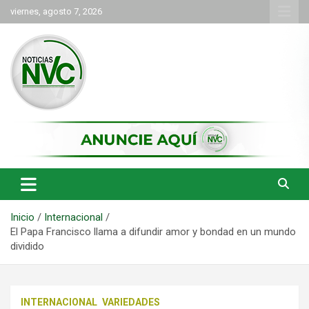
Saltar
viernes, agosto 7, 2026
al
contenido
las noticias de Cartago y el norte del valle como deben ser
NVC Noticias
Inicio
Internacional
El Papa Francisco llama a difundir amor y bondad en un mundo
dividido
INTERNACIONAL
VARIEDADES