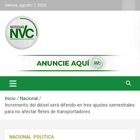
Saltar
viernes, agosto 7, 2026
al
contenido
las noticias de Cartago y el norte del valle como deben ser
NVC Noticias
Inicio
Nacional
Incremento del diésel será diferido en tres ajustes semestrales
para no afectar fletes de transportadores
NACIONAL
POLÍTICA