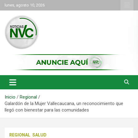
Saltar
lunes, agosto 10, 2026
al
contenido
las noticias de Cartago y el norte del valle como deben ser
NVC Noticias
Inicio
Regional
Galardón de la Mujer Vallecaucana, un reconocimiento que
llegó con bienestar para las comunidades
REGIONAL
SALUD