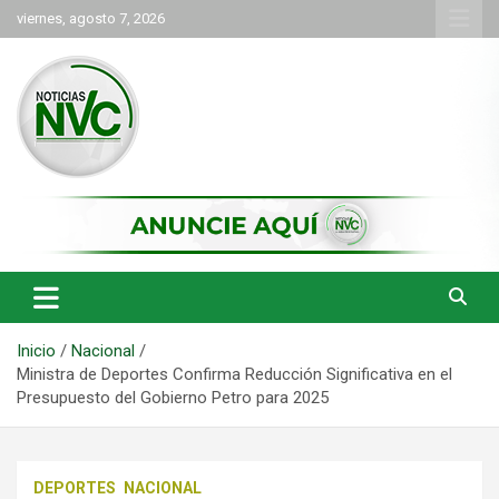
Saltar
viernes, agosto 7, 2026
al
contenido
las noticias de Cartago y el norte del valle como deben ser
NVC Noticias
Inicio
Nacional
Ministra de Deportes Confirma Reducción Significativa en el
Presupuesto del Gobierno Petro para 2025
DEPORTES
NACIONAL