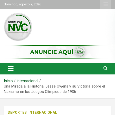
Saltar
domingo, agosto 9, 2026
al
contenido
las noticias de Cartago y el norte del valle como deben ser
NVC Noticias
Inicio
Internacional
Una Mirada a la Historia: Jesse Owens y su Victoria sobre el
Nazismo en los Juegos Olímpicos de 1936
DEPORTES
INTERNACIONAL