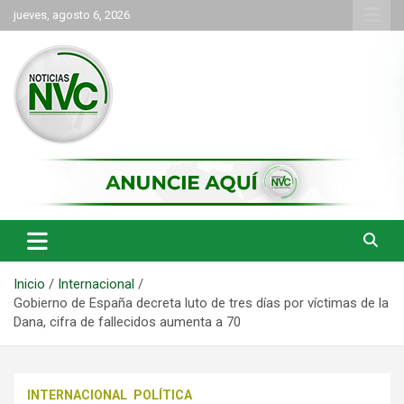
Saltar
jueves, agosto 6, 2026
al
contenido
las noticias de Cartago y el norte del valle como deben ser
NVC Noticias
Inicio
Internacional
Gobierno de España decreta luto de tres días por víctimas de la
Dana, cifra de fallecidos aumenta a 70
INTERNACIONAL
POLÍTICA