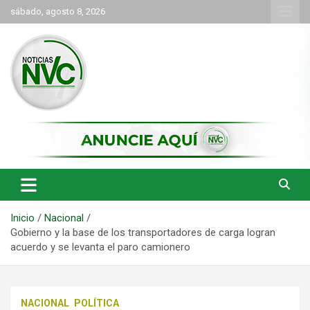
Saltar
sábado, agosto 8, 2026
al
contenido
las noticias de Cartago y el norte del valle como deben ser
NVC Noticias
Inicio
Nacional
Gobierno y la base de los transportadores de carga logran
acuerdo y se levanta el paro camionero
NACIONAL
POLÍTICA