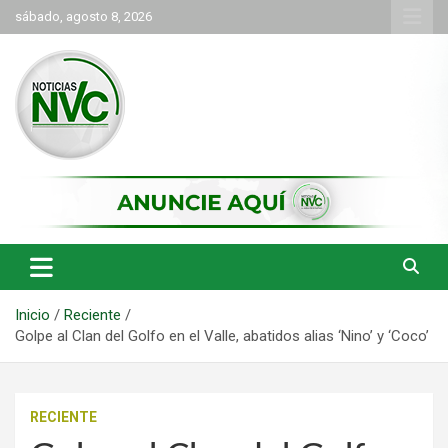
Saltar
sábado, agosto 8, 2026
al
contenido
las noticias de Cartago y el norte del valle como deben ser
NVC Noticias
Inicio
Reciente
Golpe al Clan del Golfo en el Valle, abatidos alias ‘Nino’ y ‘Coco’
RECIENTE