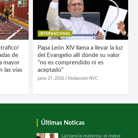
INTERNACIONAL
tráfico!
Papa León XIV llama a llevar la luz
ladas de
del Evangelio allí donde su valor
la mayor
“no es comprendido ni es
 las vías
aceptado”
junio 21, 2026
Redacción NVC
Últimas Noticas
Lactancia materna: el mejor