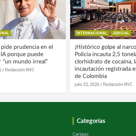
ONAL
INTERNACIONAL
JUDICIAL
 pide prudencia en el
¡Histórico golpe al narco
a IA porque puede
Policía incauta 2,5 tone
r “un mundo irreal”
clorhidrato de cocaína, 
incautación registrada en
6
Redacción NVC
de Colombia
julio 22, 2026
Redacción NVC
Categorías
Cartago