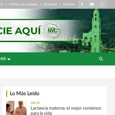
tos
Política de cookies
Contacto
Anuncia
ROS
Lo Más Leído
SALUD
Lactancia materna: el mejor comienzo
para la vida