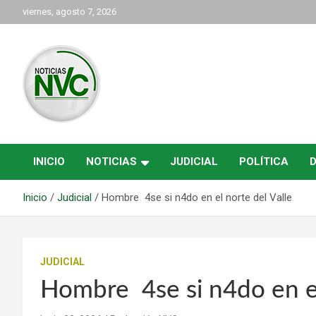
Saltar
viernes, agosto 7, 2026
al
contenido
las noticias de Cartago y el norte del valle como deben ser
NVC Noticias
INICIO
NOTICIAS
JUDICIAL
POLÍTICA
Inicio
Judicial
Hombre 4se si n4do en el norte del Valle
JUDICIAL
Hombre 4se si n4do en el