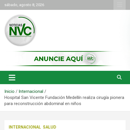
Saltar
sábado, agosto 8, 2026
al
contenido
las noticias de Cartago y el norte del valle como deben ser
NVC Noticias
Inicio
Internacional
Hospital San Vicente Fundación Medellín realiza cirugía pionera
para reconstrucción abdominal en niños
INTERNACIONAL
SALUD