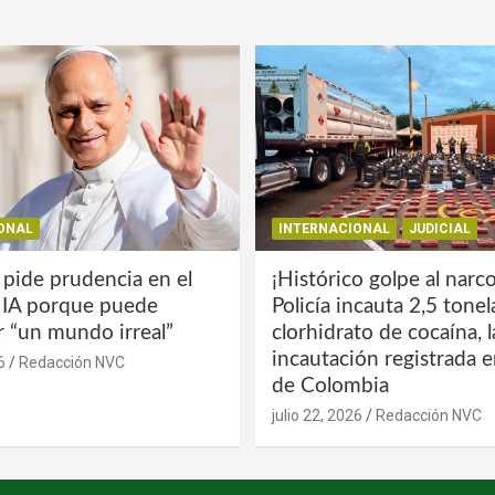
ONAL
INTERNACIONAL
JUDICIAL
 pide prudencia en el
¡Histórico golpe al narco
a IA porque puede
Policía incauta 2,5 tone
r “un mundo irreal”
clorhidrato de cocaína, 
incautación registrada en
6
Redacción NVC
de Colombia
julio 22, 2026
Redacción NVC