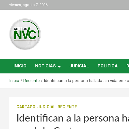
Saltar
viernes, agosto 7, 2026
al
contenido
las noticias de Cartago y el norte del valle como deben ser
NVC Noticias
INICIO
NOTICIAS
JUDICIAL
POLÍTICA
Inicio
Reciente
Identifican a la persona hallada sin vida en z
CARTAGO
JUDICIAL
RECIENTE
Identifican a la persona h