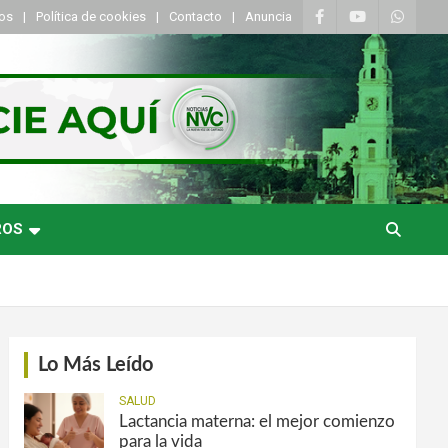
tos
Política de cookies
Contacto
Anuncia
ROS
Lo Más Leído
SALUD
Lactancia materna: el mejor comienzo
para la vida