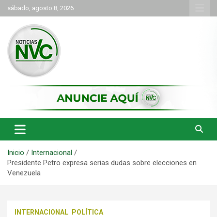
Saltar
sábado, agosto 8, 2026
al
contenido
las noticias de Cartago y el norte del valle como deben ser
NVC Noticias
Inicio
Internacional
Presidente Petro expresa serias dudas sobre elecciones en
Venezuela
INTERNACIONAL
POLÍTICA