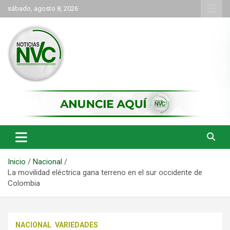
Saltar
sábado, agosto 8, 2026
al
contenido
las noticias de Cartago y el norte del valle como deben ser
NVC Noticias
Inicio
Nacional
La movilidad eléctrica gana terreno en el sur occidente de
Colombia
NACIONAL
VARIEDADES