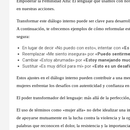
Empoderar la Feminidad Alfa: El lenguaje que usamos con no
en nuestras acciones
.
Transformar este diálogo interno puede ser clave para desarroll
A continuación, te ofrecemos ejemplos de cómo reformular esta
segura:
En lugar de decir «No puedo con esto», intentar con
«Es 
Reemplazar «Me siento insegura» por
«Puedo sentirme 
Cambiar «Estoy abrumada» por
«Estoy manejando much
Sustituir «Es muy difícil para mí» por
«Esto es un desafí
Estos ajustes en el diálogo interno pueden contribuir a una m
mujeres enfrentar los desafíos con autenticidad y confianza en 
El poder transformador del lenguaje: más allá de la perfección,
El uso de términos como «mujer alfa» no debe idealizar una i
de apoyarse mutuamente en la lucha contra la violencia y la op
palabras que reconocen el dolor, la resistencia y la importancia