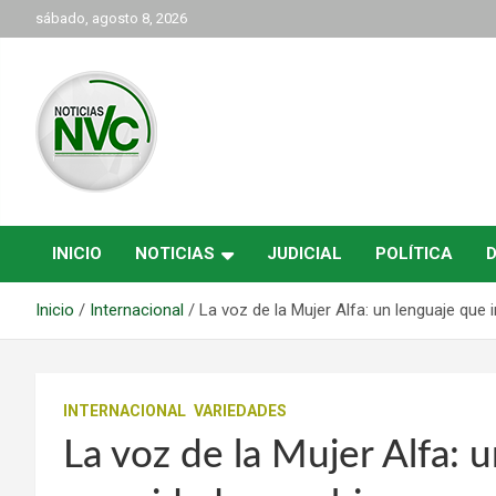
Saltar
sábado, agosto 8, 2026
al
contenido
las noticias de Cartago y el norte del valle como deben ser
NVC Noticias
INICIO
NOTICIAS
JUDICIAL
POLÍTICA
Inicio
Internacional
La voz de la Mujer Alfa: un lenguaje que 
INTERNACIONAL
VARIEDADES
La voz de la Mujer Alfa: 