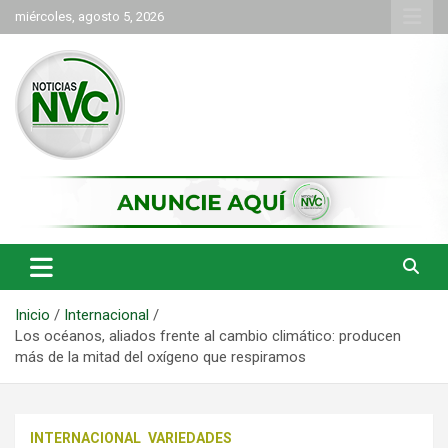
Saltar
miércoles, agosto 5, 2026
al
contenido
las noticias de Cartago y el norte del valle como deben ser
NVC Noticias
Inicio
Internacional
Los océanos, aliados frente al cambio climático: producen
más de la mitad del oxígeno que respiramos
INTERNACIONAL
VARIEDADES