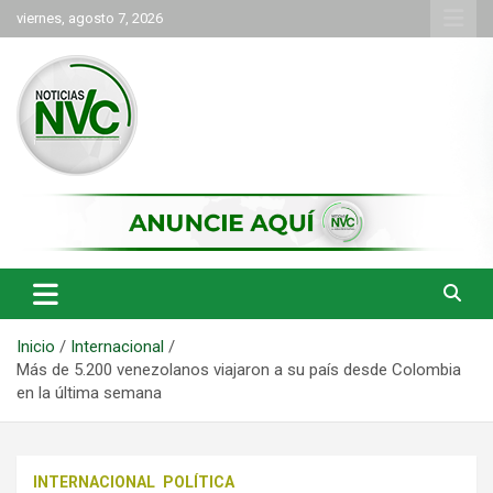
Saltar
viernes, agosto 7, 2026
al
contenido
las noticias de Cartago y el norte del valle como deben ser
NVC Noticias
Inicio
Internacional
Más de 5.200 venezolanos viajaron a su país desde Colombia
en la última semana
INTERNACIONAL
POLÍTICA