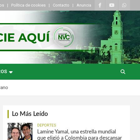
tos
Política de cookies
Contacto
Anuncia
ROS
rano
Lo Más Leído
DEPORTES
Lamine Yamal, una estrella mundial
que eligió a Colombia para descansar