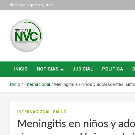
Saltar
domingo, agosto 9, 2026
al
contenido
las noticias de Cartago y el norte del valle como deben ser
NVC Noticias
INICIO
NOTICIAS
JUDICIAL
POLÍTICA
Inicio
Internacional
Meningitis en niños y adolescentes: sín
INTERNACIONAL
SALUD
Meningitis en niños y ado