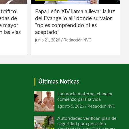
tráfico!
Papa León XIV llama a llevar la luz
ladas de
del Evangelio allí donde su valor
la mayor
“no es comprendido ni es
 las vías
aceptado”
junio 21, 2026
Redacción NVC
Últimas Noticas
Lactancia materna: el mejor
comienzo para la vida
agosto 5, 2026
Redacción NVC
Autoridades verifican plan de
seguridad para posesión