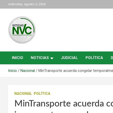
Saltar
miércoles, agosto 5, 2026
al
contenido
las noticias de Cartago y el norte del valle como deben ser
NVC Noticias
INICIO
NOTICIAS
JUDICIAL
POLÍTICA
Inicio
Nacional
MinTransporte acuerda congelar temporalmen
NACIONAL
POLÍTICA
MinTransporte acuerda c