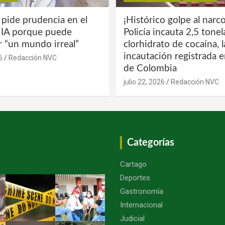
 pide prudencia en el
¡Histórico golpe al narco
a IA porque puede
Policía incauta 2,5 tone
r “un mundo irreal”
clorhidrato de cocaína, 
incautación registrada en
6
Redacción NVC
de Colombia
julio 22, 2026
Redacción NVC
Categorías
Cartago
Deportes
Gastronomía
Internacional
Judicial