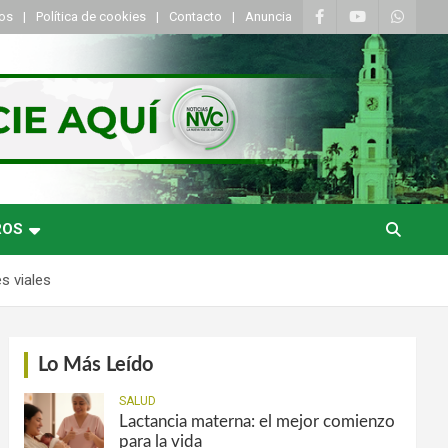
tos
Política de cookies
Contacto
Anuncia
ROS
s viales
Lo Más Leído
SALUD
Lactancia materna: el mejor comienzo
para la vida