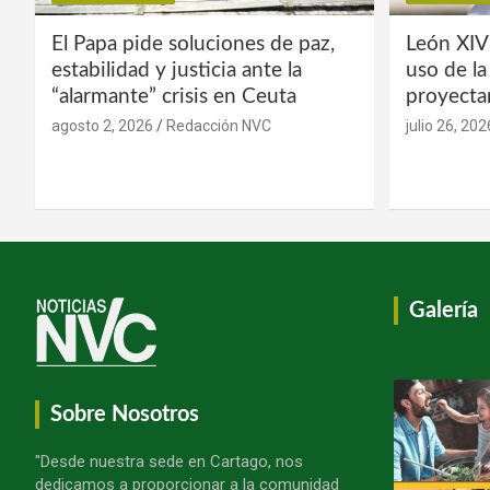
El Papa pide soluciones de paz,
León XIV
estabilidad y justicia ante la
uso de l
“alarmante” crisis en Ceuta
proyecta
agosto 2, 2026
Redacción NVC
julio 26, 202
Galería
Sobre Nosotros
"Desde nuestra sede en Cartago, nos
dedicamos a proporcionar a la comunidad