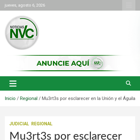
Saltar
jueves, agosto 6, 2026
al
contenido
las noticias de Cartago y el norte del valle como deben ser
NVC Noticias
Inicio
Regional
Mu3rt3s por esclarecer en la Unión y el Águila
JUDICIAL
REGIONAL
Mu3rt3s por esclarecer