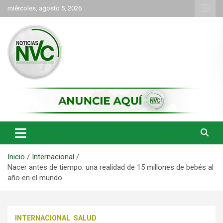
Saltar
miércoles, agosto 5, 2026
al
contenido
las noticias de Cartago y el norte del valle como deben ser
NVC Noticias
Inicio
Internacional
Nacer antes de tiempo: una realidad de 15 millones de bebés al
año en el mundo
INTERNACIONAL
SALUD