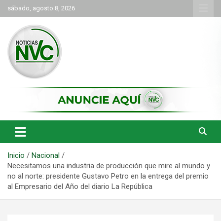
Saltar
sábado, agosto 8, 2026
al
contenido
las noticias de Cartago y el norte del valle como deben ser
NVC Noticias
Inicio
Nacional
Necesitamos una industria de producción que mire al mundo y
no al norte: presidente Gustavo Petro en la entrega del premio
al Empresario del Año del diario La República