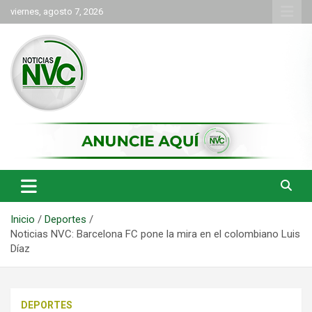
Saltar
viernes, agosto 7, 2026
al
contenido
las noticias de Cartago y el norte del valle como deben ser
NVC Noticias
Inicio
Deportes
Noticias NVC: Barcelona FC pone la mira en el colombiano Luis
Díaz
DEPORTES