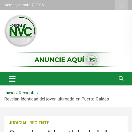
Saltar
viernes, agosto 7, 2026
al
contenido
las noticias de Cartago y el norte del valle como deben ser
NVC Noticias
Inicio
Reciente
Revelan Identidad del joven ultimado en Puerto Caldas
JUDICIAL
RECIENTE