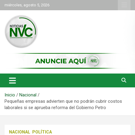
Saltar
miércoles, agosto 5, 2026
al
contenido
las noticias de Cartago y el norte del valle como deben ser
NVC Noticias
Inicio
Nacional
Pequeñas empresas advierten que no podrán cubrir costos
laborales si se aprueba reforma del Gobierno Petro
NACIONAL
POLÍTICA