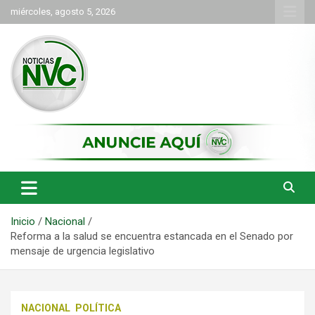
Saltar
miércoles, agosto 5, 2026
al
contenido
las noticias de Cartago y el norte del valle como deben ser
NVC Noticias
Inicio
Nacional
Reforma a la salud se encuentra estancada en el Senado por
mensaje de urgencia legislativo
NACIONAL
POLÍTICA