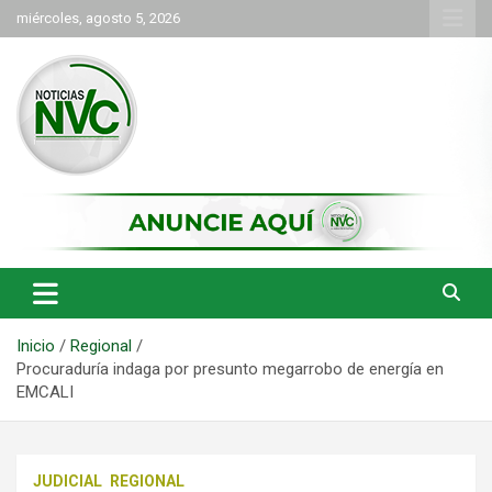
Saltar
miércoles, agosto 5, 2026
al
contenido
las noticias de Cartago y el norte del valle como deben ser
NVC Noticias
Inicio
Regional
Procuraduría indaga por presunto megarrobo de energía en
EMCALI
JUDICIAL
REGIONAL