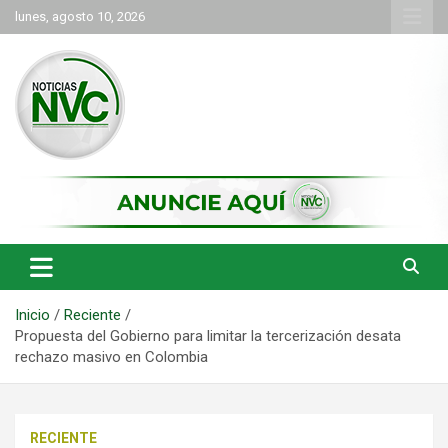
Saltar
lunes, agosto 10, 2026
al
contenido
las noticias de Cartago y el norte del valle como deben ser
NVC Noticias
Inicio
Reciente
Propuesta del Gobierno para limitar la tercerización desata
rechazo masivo en Colombia
RECIENTE