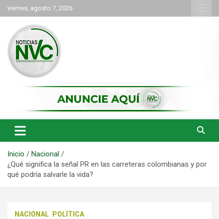
Saltar
viernes, agosto 7, 2026
al
contenido
las noticias de Cartago y el norte del valle como deben ser
NVC Noticias
Inicio
Nacional
¿Qué significa la señal PR en las carreteras colombianas y por
qué podría salvarle la vida?
NACIONAL
POLÍTICA